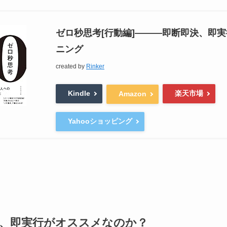
ゼロ秒思考[行動編]―――即断即決、即
ニング
created by
Rinker
Kindle
楽天市場
Amazon
Yahooショッピング
、即実行がオススメなのか？