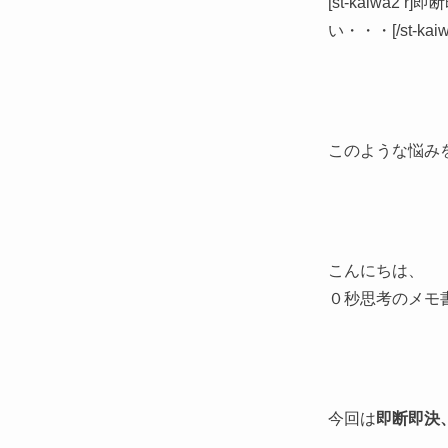
[st-kaiw
い・・・[/st-kaiw
このような悩み
こんにちは、
０秒思考のメモ
今回は
即断即決