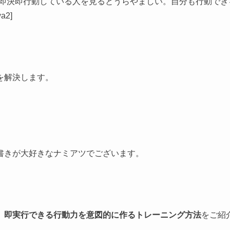
a2 r]即断即決即行動している人を見るとうらやましい。自分も行動
a2]
を解決します。
書きが大好きなナミアツでございます。
、即実行できる行動力を意図的に作るトレーニング方法
をご紹