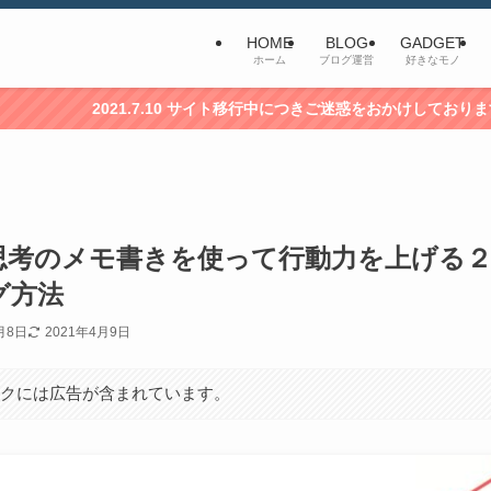
HOME
BLOG
GADGET
ホーム
ブログ運営
好きなモノ
21.7.10 サイト移行中につきご迷惑をおかけしております・・・
思考のメモ書きを使って行動力を上げる
グ方法
月8日
2021年4月9日
ンクには広告が含まれています。