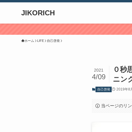
JIKORICH
20
ホーム
LIFE
自己啓発
０秒
2021
4/09
ニン
2019年8
自己啓発
当ページのリ