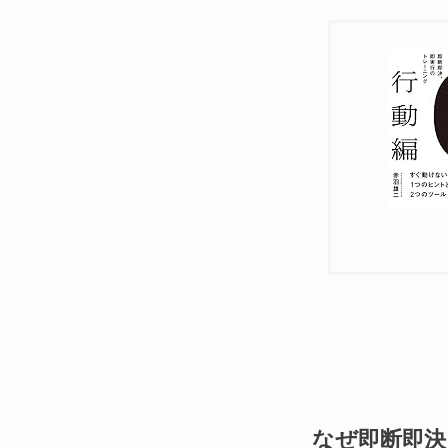
なぜ即断即決