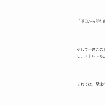
「明日から即行
そして
一度この
し、ストレスも