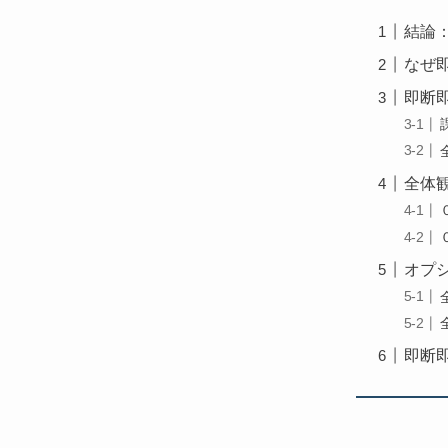
結論
なぜ
即断
全体
オプ
即断