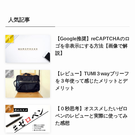
カ
イ
ブ
人気記事
【Google推奨】reCAPTCHAのロ
ゴを非表示にする方法【画像で解
説】
【レビュー】TUMI３wayブリーフ
を３年使って感じたメリットとデ
メリット
【０秒思考】オススメしたいゼロ
ペンのレビューと実際に使ってみ
た感想