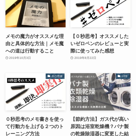
メモの魔力がオススメな理
【０秒思考】オススメした
由と具体的な方法｜メモ魔
いゼロペンのレビューと実
への道は行動すること
際に使ってみた感想
2019年10月3日
2019年8月22日
自己啓発
LIFE
０秒思考のメモ書きを使っ
【節約方法】ガス代が高い
て行動力を上げる２つのト
原因は浴室乾燥機？パナ製
レーニング方法
の乾燥除湿器に変更した結