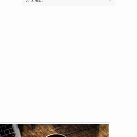
ー
カ
イ
ブ