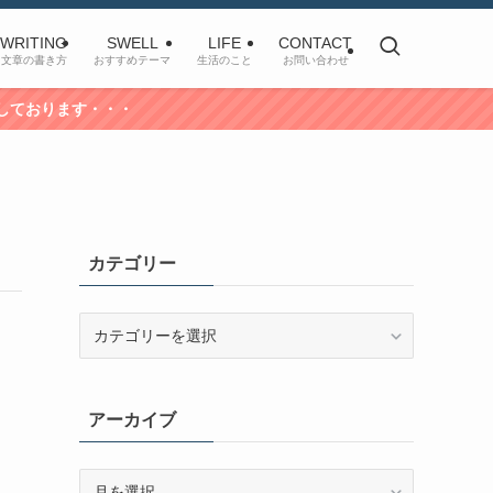
WRITING
SWELL
LIFE
CONTACT
文章の書き方
おすすめテーマ
生活のこと
お問い合わせ
おります・・・
カテゴリー
カ
テ
ゴ
リ
アーカイブ
ー
ア