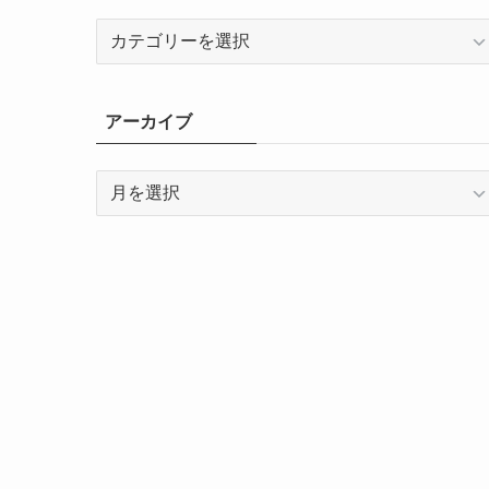
カ
テ
ゴ
リ
アーカイブ
ー
ア
ー
カ
イ
ブ