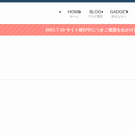
HOME
BLOG
GADGET
ホーム
ブログ運営
好きなモノ
2021.7.10 サイト移行中につきご迷惑をおかけして