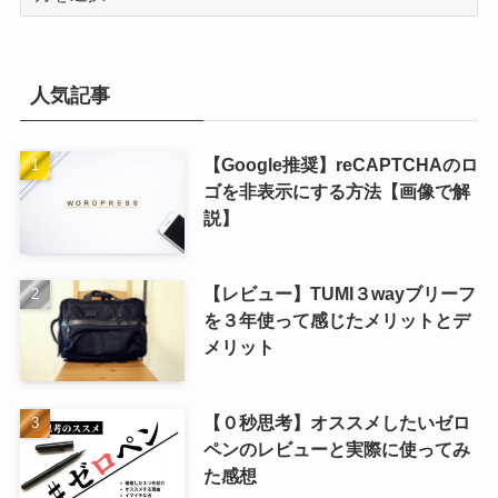
ー
カ
イ
ブ
人気記事
【Google推奨】reCAPTCHAのロ
ゴを非表示にする方法【画像で解
説】
【レビュー】TUMI３wayブリーフ
を３年使って感じたメリットとデ
メリット
【０秒思考】オススメしたいゼロ
ペンのレビューと実際に使ってみ
た感想