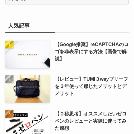
ー
カ
イ
ブ
人気記事
【Google推奨】reCAPTCHAのロ
ゴを非表示にする方法【画像で解
説】
【レビュー】TUMI３wayブリーフ
を３年使って感じたメリットとデ
メリット
【０秒思考】オススメしたいゼロ
ペンのレビューと実際に使ってみ
た感想