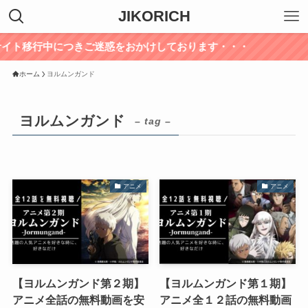
JIKORICH
10 サイト移行中につきご迷惑をおかけしております・・・
ホーム
ヨルムンガンド
ヨルムンガンド
– tag –
アニメ
アニメ
【ヨルムンガンド第２期】
【ヨルムンガンド第１期】
アニメ全話の無料動画を安
アニメ全１２話の無料動画