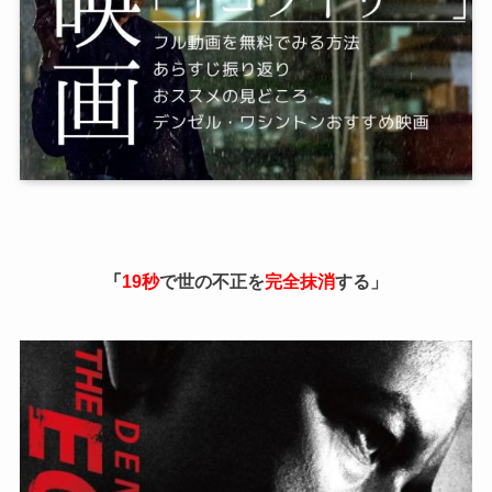
「
19秒
で世の不正を
完全抹消
する」